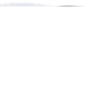
之助网，致力于提供多语言多种类的出租、活动、休闲及教育的共
享预订平台
联系我们
4222 Portland Street, Burnaby, BC, Canada
help@renthese.com